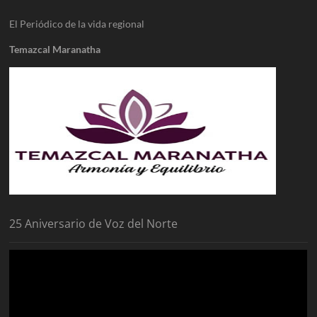
El Periódico de la vida regional
Temazcal Maranatha
25 Aniversario de Voz del Norte
Reproductor
de
vídeo