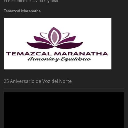
El Periódico de la vida regional
Temazcal Maranatha
25 Aniversario de Voz del Norte
Reproductor
de
vídeo