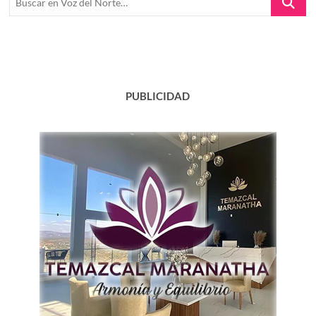
en
Voz
del
Norte…
PUBLICIDAD