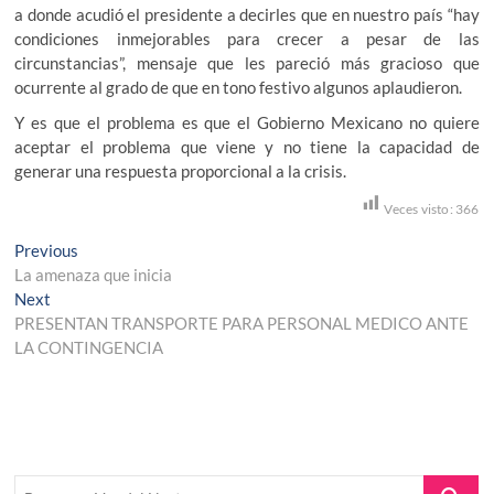
a donde acudió el presidente a decirles que en nuestro país “hay
condiciones inmejorables para crecer a pesar de las
circunstancias”, mensaje que les pareció más gracioso que
ocurrente al grado de que en tono festivo algunos aplaudieron.
Y es que el problema es que el Gobierno Mexicano no quiere
aceptar el problema que viene y no tiene la capacidad de
generar una respuesta proporcional a la crisis.
Veces visto:
366
Navegación
Previous
Previous
post:
La amenaza que inicia
de
Next
Next
entradas
post:
PRESENTAN TRANSPORTE PARA PERSONAL MEDICO ANTE
LA CONTINGENCIA
Buscar