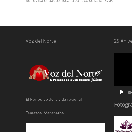
post:
Se revisa el pacto fiscal o Jalisco se sale: EAR
de
entradas
Voz del Norte
25 Aniv
Reproduc
de
vídeo
00
El Periódico de la vida regional
Fotogra
Temazcal Maranatha