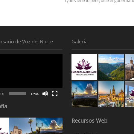
post:
Que viene lo peor, dice el gobernad
ersario de Voz del Norte
Galería
tor
:00
12:44
fía
Recursos Web