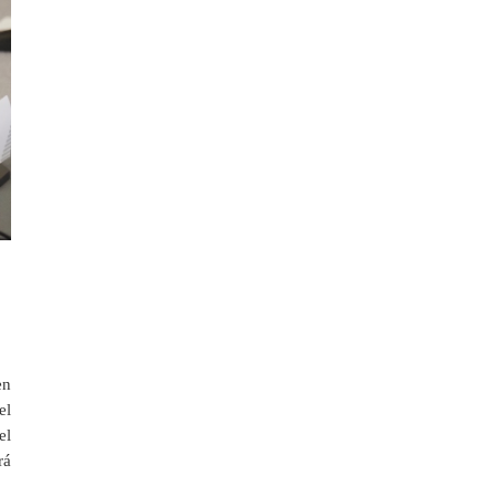
en
el
el
rá