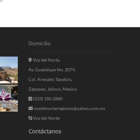
or
Domicilio
Voz del Norte,
Av. Guadalupe No. 2074,
Col. Arenales Tapatios,
Zapopan, Jalisco, Mexico
(333) 180 2880
vozdelnorteregiones@yahoo.com.mx
Voz del Norte
Contáctanos