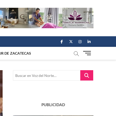
facebook
twitter
instagram
linkedin
M
UR DE ZACATECAS
e
n
u
Buscar
B
en
u
Voz
t
del
t
Norte…
o
n
PUBLICIDAD