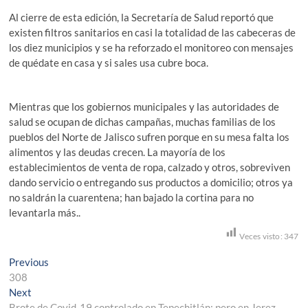
Al cierre de esta edición, la Secretaría de Salud reportó que
existen filtros sanitarios en casi la totalidad de las cabeceras de
los diez municipios y se ha reforzado el monitoreo con mensajes
de quédate en casa y si sales usa cubre boca.
Mientras que los gobiernos municipales y las autoridades de
salud se ocupan de dichas campañas, muchas familias de los
pueblos del Norte de Jalisco sufren porque en su mesa falta los
alimentos y las deudas crecen. La mayoría de los
establecimientos de venta de ropa, calzado y otros, sobreviven
dando servicio o entregando sus productos a domicilio; otros ya
no saldrán la cuarentena; han bajado la cortina para no
levantarla más..
Veces visto:
347
Navegación
Previous
Previous
post:
308
de
Next
Next
post:
Brote de Covid-19 controlado en Tepechitlán; pero en Jerez