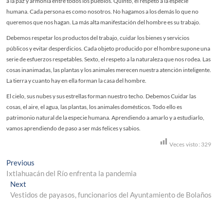
a la paz y armonía entre todos los pueblos. Quinto, el respeto a la especie
humana. Cada persona es como nosotros. No hagamos a los demás lo que no
queremos que nos hagan. La más alta manifestación del hombre es su trabajo.
Debemos respetar los productos del trabajo, cuidar los bienes y servicios
públicos y evitar desperdicios. Cada objeto producido por el hombre supone una
serie de esfuerzos respetables. Sexto, el respeto a la naturaleza que nos rodea. Las
cosas inanimadas, las plantas y los animales merecen nuestra atención inteligente.
La tierra y cuanto hay en ella forman la casa del hombre.
El cielo, sus nubes y sus estrellas forman nuestro techo. Debemos Cuidar las
cosas, el aire, el agua, las plantas, los animales domésticos. Todo ello es
patrimonio natural de la especie humana. Aprendiendo a amarlo y a estudiarlo,
vamos aprendiendo de paso a ser más felices y sabios.
Veces visto:
329
Navegación
Previous
Previous
post:
Ixtlahuacán del Río enfrenta la pandemia
de
Next
Next
entradas
post:
Vestidos de payasos, funcionarios del Ayuntamiento de Bolaños