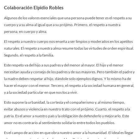
Colaboración Elpidio Robles
Algunos de los valores esenciales que una persona puede tener es el respeto a su
cuerpo y a su alma al igual que a su prójimo. Primero, el respeto a nuestra
persona, en cuerpo y alma.
El respeto a nuestro cuerpo nos enseña a ser limpios y moderados en los apetitos
naturales. El respeto a nuestra alma resume todas las virtudes de orden espiritual.
Segundo, el respeto a la familia.
Este respeto va del hijo a sus padres y del menor al mayor. El hijo y el menor
necesitan ayuda y consejo de los padres y de sus mayores. Pero también el padre y
la madre deben respetar al hijo, dándole solo ejemplos dignos. Y lo mismo ha de
hacer el mayor con el menor. Tercero, el respeto a la sociedad humana en general,
y a la sociedad particular en que nos toca vivir.
Esto supone la urbanidad, la cortesía y el compañerismo y, al mismo tiempo,
evitar abusos y violencia en nuestro trato con el prójimo. Cuarto, el respeto a la
patria. Es el amor a nuestro país y la obligación de defenderlo y mejorarlo. Este
amor no es contrario al sentimiento solidario entre todos los pueblos.
Es el campo de acción en que obra nuestro amor a la humanidad. El ideal es llegar