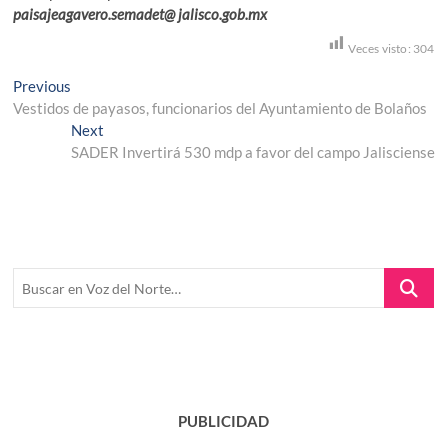
paisajeagavero.semadet@ jalisco.gob.mx
Veces visto:
304
Navegación
Previous
Previous
post:
Vestidos de payasos, funcionarios del Ayuntamiento de Bolaños
de
Next
Next
entradas
post:
SADER Invertirá 530 mdp a favor del campo Jalisciense
Buscar
en
Voz
del
Norte…
PUBLICIDAD