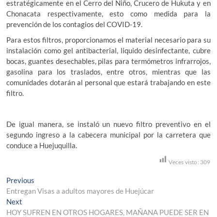
estratégicamente en el Cerro del Niño, Crucero de Hukuta y en
Chonacata respectivamente, esto como medida para la
prevención de los contagios del COVID-19.
Para estos filtros, proporcionamos el material necesario para su
instalación como gel antibacterial, liquido desinfectante, cubre
bocas, guantes desechables, pilas para termómetros infrarrojos,
gasolina para los traslados, entre otros, mientras que las
comunidades dotarán al personal que estará trabajando en este
filtro.
De igual manera, se instaló un nuevo filtro preventivo en el
segundo ingreso a la cabecera municipal por la carretera que
conduce a Huejuquilla.
Veces visto:
309
Navegación
Previous
Previous
post:
Entregan Visas a adultos mayores de Huejúcar
de
Next
Next
entradas
post:
HOY SUFREN EN OTROS HOGARES, MAÑANA PUEDE SER EN