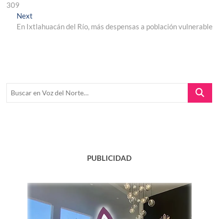
post:
309
de
Next
Next
entradas
post:
En Ixtlahuacán del Río, más despensas a población vulnerable
Buscar
en
Voz
del
Norte…
PUBLICIDAD