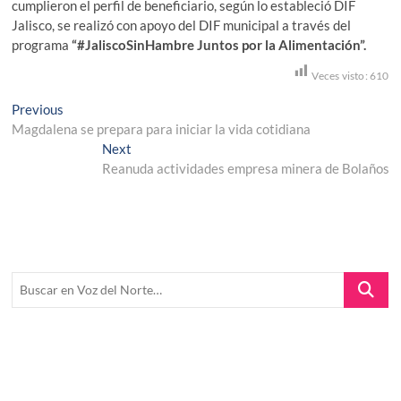
cumplieron el perfil de beneficiario, según lo estableció DIF
Jalisco, se realizó con apoyo del DIF municipal a través del
programa
“#JaliscoSinHambre Juntos por la Alimentación”.
Veces visto:
610
Navegación
Previous
Previous
post:
Magdalena se prepara para iniciar la vida cotidiana
de
Next
Next
entradas
post:
Reanuda actividades empresa minera de Bolaños
Buscar
en
Voz
del
Norte…