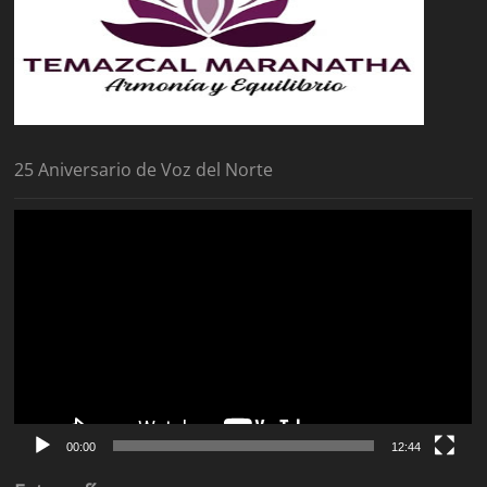
25 Aniversario de Voz del Norte
Reproductor
de
vídeo
00:00
12:44