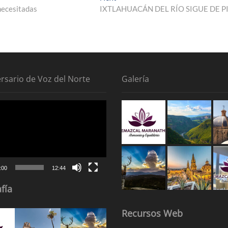
post:
necesitadas
IXTLAHUACÁN DEL RÍO SIGUE DE P
ersario de Voz del Norte
Galería
tor
:00
12:44
fía
Recursos Web