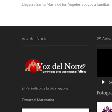
post:
Llegan a Santa María de los Ángeles apoyos a familias 
de
entradas
Voz del Norte
25 Aniv
Reproduc
de
vídeo
00
El Periódico de la vida regional
Fotogra
Temazcal Maranatha