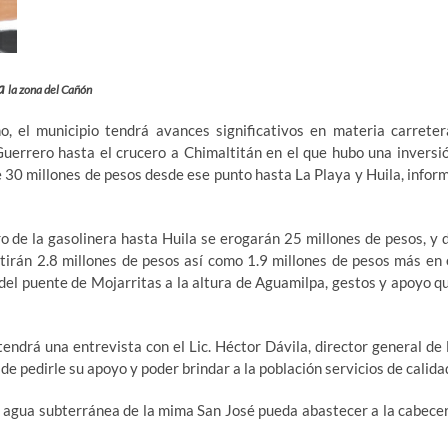
ra
la zona del Cañón
el municipio tendrá avances significativos en materia carreter
Guerrero hasta el crucero a Chimaltitán en el que hubo una inversi
e 30 millones de pesos desde ese punto hasta La Playa y Huila, infor
o de la gasolinera hasta Huila se erogarán 25 millones de pesos, y 
rtirán 2.8 millones de pesos así como 1.9 millones de pesos más en 
del puente de Mojarritas a la altura de Aguamilpa, gestos y apoyo q
endrá una entrevista con el Lic. Héctor Dávila, director general de 
e pedirle su apoyo y poder brindar a la población servicios de calida
l agua subterránea de la mima San José pueda abastecer a la cabece