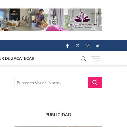
facebook
twitter
instagram
linkedin
M
UR DE ZACATECAS
e
n
u
Buscar
B
en
u
Voz
t
del
t
Norte…
o
n
PUBLICIDAD