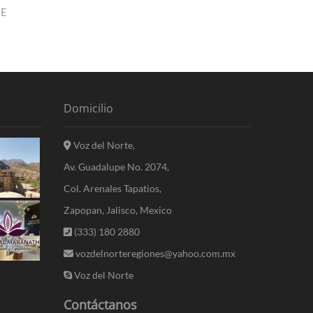
IE
Domicilio
Voz del Norte,
Av. Guadalupe No. 2074,
Col. Arenales Tapatios,
Zapopan, Jalisco, Mexico
(333) 180 2880
vozdelnorteregiones@yahoo.com.mx
Voz del Norte
Contáctanos