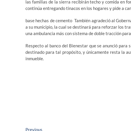
las familias de la sierra recibirán techo y comida en f
continúa entregando tinacos en los hogares y pide a cam
base hechas de cemento También agradeció al Gobernad
a su municipio, la cual se destinará para reforzar los 
una ambulancia más con sistema de doble tracción para 
Respecto al banco del Bienestar que se anunció para su
destinado para tal propósito, y únicamente resta la au
inmueble.
Navegación
Previous
Previous