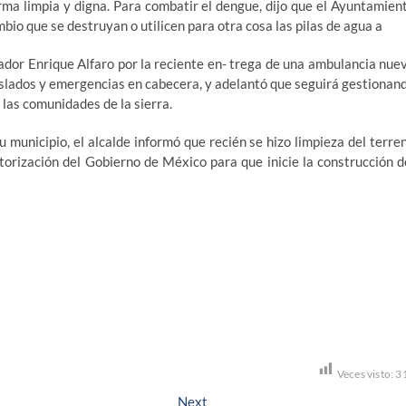
orma limpia y digna. Para combatir el dengue, dijo que el Ayuntamien
bio que se destruyan o utilicen para otra cosa las pilas de agua a
or Enrique Alfaro por la reciente en- trega de una ambulancia nue
traslados y emergencias en cabecera, y adelantó que seguirá gestionan
las comunidades de la sierra.
 municipio, el alcalde informó que recién se hizo limpieza del terre
torización del Gobierno de México para que inicie la construcción d
Veces visto:
3
Next
Next