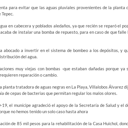
nta para evitar que las aguas pluviales provenientes de la planta 
e Tepec.
agua en cabecera y poblados aledaños, ya que recién se reparó el po
 acaba de instalar una bomba de repuesto, para en caso de que falle 
ha abocado a invertir en el sistema de bombeo a los depósitos, y q
stribución del agua.
talaciones muy viejas con bombas -que estaban dañadas porque ya 
 requieren reparación o cambio.
a planta tratadora de aguas negras en La Playa, Villalobos Álvarez di
ía de cepas de bacterias que permitan regular los malos olores.
19, el munícipe agradeció el apoyo de la Secretaría de Salud y el d
porque no hemos tenido un solo caso hasta ahora
ación de 85 mil pesos para la rehabilitación de la Casa Huichol, don