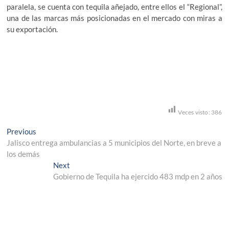
paralela, se cuenta con tequila añejado, entre ellos el “Regional”,
una de las marcas más posicionadas en el mercado con miras a
su exportación.
Veces visto:
386
Navegación
Previous
Previous
post:
Jalisco entrega ambulancias a 5 municipios del Norte, en breve a
de
los demás
entradas
Next
Next
post:
Gobierno de Tequila ha ejercido 483 mdp en 2 años