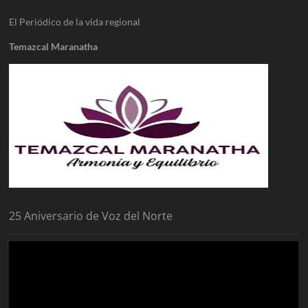
El Periódico de la vida regional
Temazcal Maranatha
25 Aniversario de Voz del Norte
Reproductor
de
vídeo