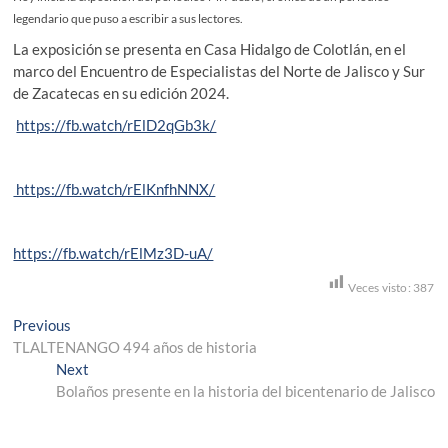
legendario que puso a escribir a sus lectores.
La exposición se presenta en Casa Hidalgo de Colotlán, en el
marco del Encuentro de Especialistas del Norte de Jalisco y Sur
de Zacatecas en su edición 2024.
https://fb.watch/rElD2qGb3k/
https://fb.watch/rElKnfhNNX/
https://fb.watch/rElMz3D-uA/
Veces visto:
387
Navegación
Previous
Previous
post:
TLALTENANGO 494 años de historia
de
Next
Next
entradas
post:
Bolaños presente en la historia del bicentenario de Jalisco