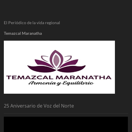
El Periódico de la vida regional
Temazcal Maranatha
25 Aniversario de Voz del Norte
Reproductor
de
vídeo