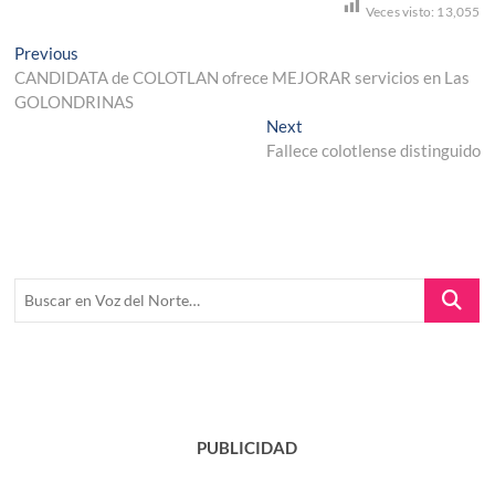
Veces visto:
13,055
Navegación
Previous
Previous
post:
CANDIDATA de COLOTLAN ofrece MEJORAR servicios en Las
de
GOLONDRINAS
entradas
Next
Next
post:
Fallece colotlense distinguido
Buscar
en
Voz
del
Norte…
PUBLICIDAD