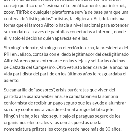
consejo político que “sesionaba” telemáticamente, por internet,
zoom, TikTok o cualquier plataforma servía de base para que una
centena de “distinguidos” priístas, la eligieran. Así, de la misma
forma que el famoso Alito lo hacia a nivel nacional para extender
su mandato, a través de pantallas conectadas a internet, donde
él, y solo él decidían quien aparecía en ellas.
Sin ningún debate, sin ninguna elección interna, la presidenta del
PRI en Jalisco, contaba con el dedo legitimador del desligitimado
Alito Moreno para entronarse en las viejas y solitarias oficinas
de Calzada del Campesino. Otro vetusto líder, cara de la anodina
vida partidista del partido en los últimos años le resguardaba el
asiento.
Su camarilla de “asesores”, grisis burócratas que viven del
partido a la usanza weberiana, se camuflaban en la sombría
conformista de recibir un pago seguro que les ayude a alumbrar
su ruin y conformista vida de estar al abrigo del tibio jefe.
Ningún trabajo les hizo seguir bajo el paraguas seguro de los
organismos electorales y los demás puestos que la
nomenclatura priistas les otorga desde hace más de 30 años,