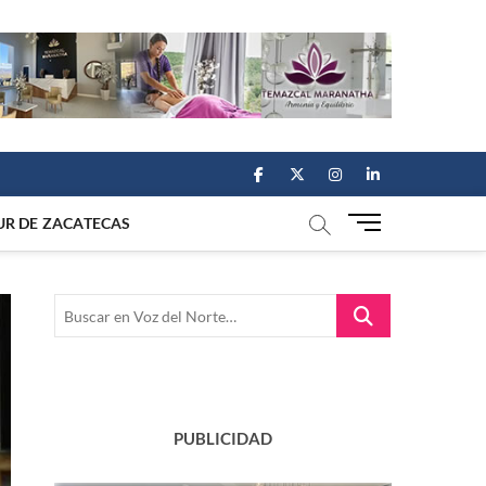
facebook
twitter
instagram
linkedin
M
UR DE ZACATECAS
e
n
u
Buscar
B
en
u
Voz
t
del
t
Norte…
o
n
PUBLICIDAD