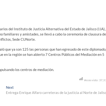
rios del Instituto de Justicia Alternativa del Estado de Jalisco (IJA),
 familiares y amistades, se llevó a cabo la ceremonia de clausura de
nflictos, Sede CUNorte.
ñaló que ya son 125 las personas que han egresado de este diplomado
 que en la región se han abierto 7 Centros Públicos del Mediación en 5
impulsando los centros de mediación.
Veces visto:
37,3
Next
Next
post:
Entrega Enrique Alfaro carreteras de la justicia al Norte de Jalis