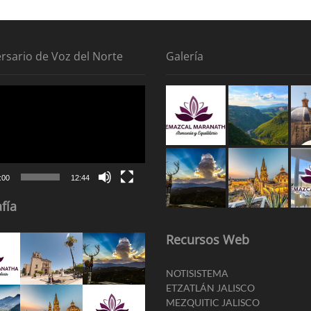
ersario de Voz del Norte
Galería
tor
:00
12:44
fía
Recursos Web
NOTISISTEMA
ETZATLÁN JALISCO
MEZQUITIC JALISCO