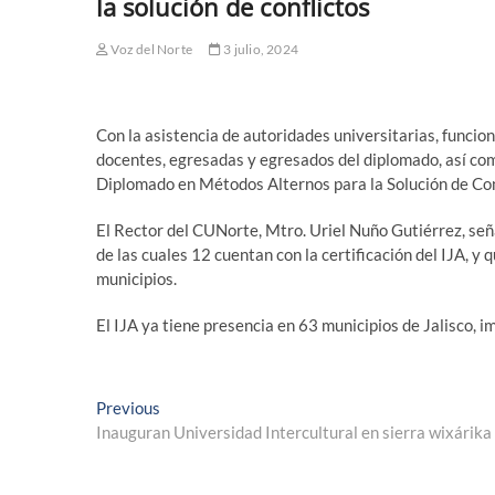
la solución de conflictos
Voz del Norte
3 julio, 2024
Con la asistencia de autoridades universitarias, funciona
docentes, egresadas y egresados del diplomado, así como
Diplomado en Métodos Alternos para la Solución de Co
El Rector del CUNorte, Mtro. Uriel Nuño Gutiérrez, se
de las cuales 12 cuentan con la certificación del IJA, y
municipios.
El IJA ya tiene presencia en 63 municipios de Jalisco, 
Navegación
Previous
Previous
post:
Inauguran Universidad Intercultural en sierra wixárika
de
entradas