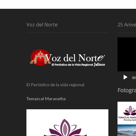
Voz del Norte
25 Aniv
Reproduc
de
vídeo
00
El Periódico de la vida regional
Fotogra
Temazcal Maranatha