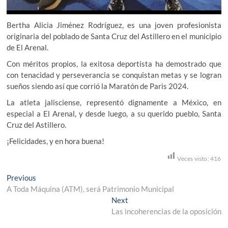
Bertha Alicia Jiménez Rodríguez, es una joven profesionista
originaria del poblado de Santa Cruz del Astillero en el municipio
de El Arenal.
Con méritos propios, la exitosa deportista ha demostrado que
con tenacidad y perseverancia se conquistan metas y se logran
sueños siendo así que corrió la Maratón de Paris 2024.
La atleta jalisciense, representó dignamente a México, en
especial a El Arenal, y desde luego, a su querido pueblo, Santa
Cruz del Astillero.
¡Felicidades, y en hora buena!
Veces visto:
416
Navegación
Previous
Previous
post:
A Toda Máquina (ATM), será Patrimonio Municipal
de
Next
Next
entradas
post:
Las incoherencias de la oposición