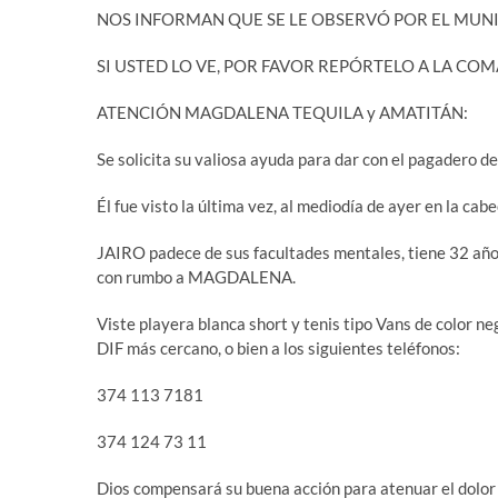
NOS INFORMAN QUE SE LE OBSERVÓ POR EL MUNI
SI USTED LO VE, POR FAVOR REPÓRTELO A LA C
ATENCIÓN MAGDALENA TEQUILA y AMATITÁN:
Se solicita su valiosa ayuda para dar con el pagader
Él fue visto la última vez, al mediodía de ayer en la cab
JAIRO padece de sus facultades mentales, tiene 32 años y
con rumbo a MAGDALENA.
Viste playera blanca short y tenis tipo Vans de color neg
DIF más cercano, o bien a los siguientes teléfonos:
374 113 7181
374 124 73 11
Dios compensará su buena acción para atenuar el dolor 