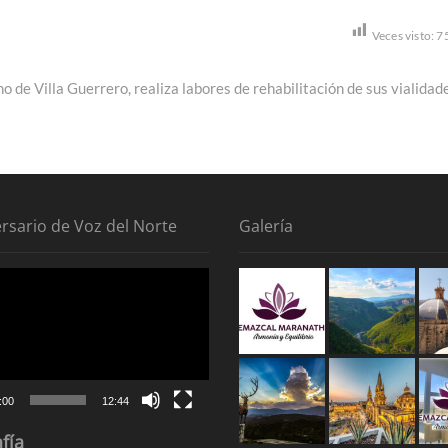
Veces visto:
7
xt
st:
o de Villa Guerrero, realiza labores de rehabilitación de sus vialidad
ersario de Voz del Norte
Galería
tor
:00
12:44
fía