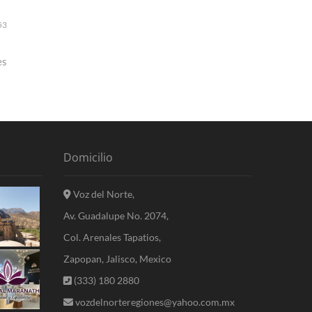
53
es
Domicilio
Voz del Norte,
Av. Guadalupe No. 2074,
Col. Arenales Tapatios,
Zapopan, Jalisco, Mexico
(333) 180 2880
vozdelnorteregiones@yahoo.com.mx