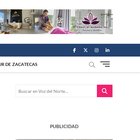
facebook
twitter
instagram
linkedin
M
UR DE ZACATECAS
e
n
u
Buscar
B
en
u
Voz
t
del
t
Norte…
o
n
PUBLICIDAD