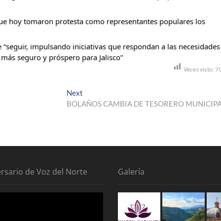
que hoy tomaron protesta como representantes populares los
 “seguir, impulsando iniciativas que respondan a las necesidades
 más seguro y próspero para Jalisco”
Veces visto:
7
Next
Next
post:
BOLAÑOS CAMBIA DE TESORERO MUNICIP
ersario de Voz del Norte
Galería
tor