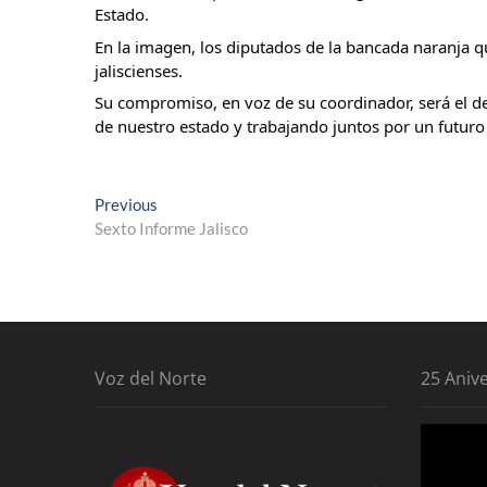
Estado.
En la imagen, los diputados de la bancada naranja 
jaliscienses.
Su compromiso, en voz de su coordinador, será el de
de nuestro estado y trabajando juntos por un futuro
Navegación
Previous
Previous
post:
Sexto Informe Jalisco
de
entradas
Voz del Norte
25 Aniv
Reproduc
de
vídeo