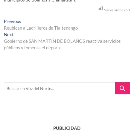
Veces visto:
750
Navegación
Previous
Previous
post:
Reubican a Ladrilleros de Tlaltenango
de
Next
Next
entradas
post:
Gobierno de SAN MARTÍN DE BOLAÑOS reactiva servicios
públicos y fomenta el deporte
Buscar
en
Voz
del
Norte…
PUBLICIDAD