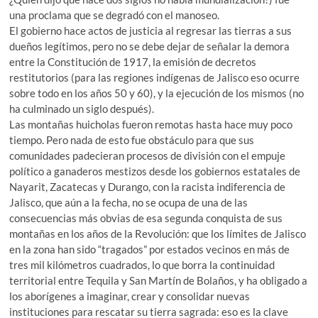
una proclama que se degradó con el manoseo.
El gobierno hace actos de justicia al regresar las tierras a sus
dueños legítimos, pero no se debe dejar de señalar la demora
entre la Constitución de 1917, la emisión de decretos
restitutorios (para las regiones indígenas de Jalisco eso ocurre
sobre todo en los años 50 y 60), y la ejecución de los mismos (no
ha culminado un siglo después).
Las montañas huicholas fueron remotas hasta hace muy poco
tiempo. Pero nada de esto fue obstáculo para que sus
comunidades padecieran procesos de división con el empuje
político a ganaderos mestizos desde los gobiernos estatales de
Nayarit, Zacatecas y Durango, con la racista indiferencia de
Jalisco, que aún a la fecha, no se ocupa de una de las
consecuencias más obvias de esa segunda conquista de sus
montañas en los años de la Revolución: que los límites de Jalisco
en la zona han sido “tragados” por estados vecinos en más de
tres mil kilómetros cuadrados, lo que borra la continuidad
territorial entre Tequila y San Martín de Bolaños, y ha obligado a
los aborígenes a imaginar, crear y consolidar nuevas
instituciones para rescatar su tierra sagrada: eso es la clave