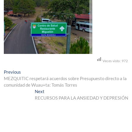
Veces visto:
972
Navegación
Previous
Previous
post:
MEZQUITIC respetará acuerdos sobre Presupuesto directo a la
de
comunidad de Wuau+ta: Tomás Torres
entradas
Next
Next
post:
RECURSOS PARA LA ANSIEDAD Y DEPRESIÓN