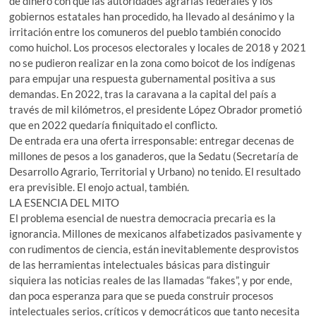
de dinero con que las autoridades agrarias federales y los
gobiernos estatales han procedido, ha llevado al desánimo y la
irritación entre los comuneros del pueblo también conocido
como huichol. Los procesos electorales y locales de 2018 y 2021
no se pudieron realizar en la zona como boicot de los indígenas
para empujar una respuesta gubernamental positiva a sus
demandas. En 2022, tras la caravana a la capital del país a
través de mil kilómetros, el presidente López Obrador prometió
que en 2022 quedaría finiquitado el conflicto.
De entrada era una oferta irresponsable: entregar decenas de
millones de pesos a los ganaderos, que la Sedatu (Secretaría de
Desarrollo Agrario, Territorial y Urbano) no tenido. El resultado
era previsible. El enojo actual, también.
LA ESENCIA DEL MITO
El problema esencial de nuestra democracia precaria es la
ignorancia. Millones de mexicanos alfabetizados pasivamente y
con rudimentos de ciencia, están inevitablemente desprovistos
de las herramientas intelectuales básicas para distinguir
siquiera las noticias reales de las llamadas “fakes”, y por ende,
dan poca esperanza para que se pueda construir procesos
intelectuales serios, críticos y democráticos que tanto necesita