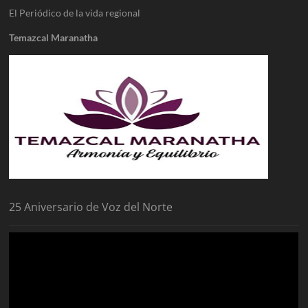
El Periódico de la vida regional
Temazcal Maranatha
25 Aniversario de Voz del Norte
Reproductor
de
vídeo