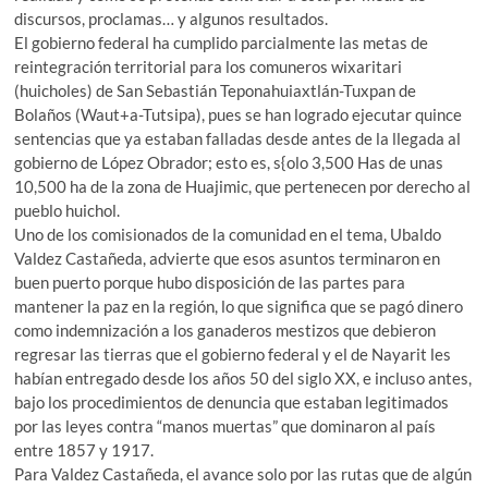
discursos, proclamas… y algunos resultados.
El gobierno federal ha cumplido parcialmente las metas de
reintegración territorial para los comuneros wixaritari
(huicholes) de San Sebastián Teponahuiaxtlán-Tuxpan de
Bolaños (Waut+a-Tutsipa), pues se han logrado ejecutar quince
sentencias que ya estaban falladas desde antes de la llegada al
gobierno de López Obrador; esto es, s{olo 3,500 Has de unas
10,500 ha de la zona de Huajimic, que pertenecen por derecho al
pueblo huichol.
Uno de los comisionados de la comunidad en el tema, Ubaldo
Valdez Castañeda, advierte que esos asuntos terminaron en
buen puerto porque hubo disposición de las partes para
mantener la paz en la región, lo que significa que se pagó dinero
como indemnización a los ganaderos mestizos que debieron
regresar las tierras que el gobierno federal y el de Nayarit les
habían entregado desde los años 50 del siglo XX, e incluso antes,
bajo los procedimientos de denuncia que estaban legitimados
por las leyes contra “manos muertas” que dominaron al país
entre 1857 y 1917.
Para Valdez Castañeda, el avance solo por las rutas que de algún