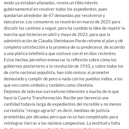
modo ya estaban allanadas, revela un tibio interés
gubernamental en resolver todos los expedientes, pues
quedarían alrededor de 47 demandas por resolverse y
ejecutarse. Los comuneros se reunirán en marzo de 2025 para
discutir los caminos a seguir, pero ha cundido la idea de repetir la
marcha que hicieron en abril y mayo de 2022, para que la
administración de Claudia Sheinbaum Pardo retome el plan y dé
completa satisfacción a la promesa de su predecesor, de acuerdo
a una plática telefónica que sostuve con él en días recientes.
Estos hechos permiten enmarcar la reflexión sobre cómo los
gobiernos posteriores a la revolución de 1910, y sobre todos los
de corte nacional-populista, han sido omisos al prometer
demasiado y cumplir de poco a nada con los pueblos indios, a los
que ven como símbolo y también como clientela.
Dejemos de lado ese surrealismo inherente a mucho de lo que
hace la Cuarta Transformación. Recibe por herencia una
cantidad todavía larga de expedientes del increíble y no menos
surrealista “rezago agrario”; es decir, medidas de justicia
prometidas por décadas pero que no se han completado, para
reintegrar tierras a los núcleos campesinos. La lentitud y falta