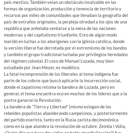
país mestizo. También veían un obstáculo insalvable en las
formas de organización, producción y tenencia de territorio y
recursos por miles de comunidades que llenaban la geografía del
país de extraños originales, la perpleja otredad a los ojos de una
república que anhelaba sentarse a la mesa de las naciones
modernas y del capitalismo triunfante. Esto de algún modo
maridó en luchas a los aborígenes con la iglesia católica, donde
la versión liberal fue derrotada por el extremismo de los bandos
y también el grupo tradicional luchaba por privilegios heredados
del régimen colonial. El caso de Manuel Lozada, muy bien
estudiado por Jean Meyer, es modélico.
La fatal incomprensión de los liberales al tema indígena fue
parte de los cobros que buscó aplicarle la insurrección social,
donde el zapatismo retoma la bandera de Lozada, pero en
general, el tema encuentra eco en muchos de los líderes que a la
postre ganaron la Revolución.
La bandera de “Tierra y Libertad” (mismo eslogan de los
rebeldes populistas abanderando campesinos, y posteriormente
del partido eserista, tanto en la Rusia zarista decimonónica
como en la que alumbra la revolución de octubre: Zemlia i Volia,
¿Quién dijo que hace dos siglos no había mundialización?) fue