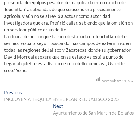
presencia de equipos pesados de maquinaria en un rancho de
Teuchitlán” a sabiendas de que su uso no era precisamente
agrícola, y aún no se atrevió a actuar como autoridad
investigadora que era. Prefirió callar, sabiendo que la omisión en
un servidor público es un delito.
La cloaca de horror que ha sido destapada en Teuchitlán debe
ser motivo para seguir buscando más campos de exterminio, en
todas las regiones de Jalisco y Zacatecas, donde su gobernador
David Monreal asegura que en su estado ya está a punto de
llegar al quiebre estadístico de cero delincuencias. ¿Usted le
cree? Yo no.
Veces visto:
11,587
Navegación
Previous
Previous
post:
INCLUYEN A TEQUILA EN EL PLAN RED JALISCO 2025
de
Next
Next
entradas
post:
Ayuntamiento de San Martín de Bolaños