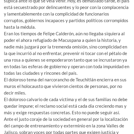
súplica ante lo que se veía venir. Hoy, es demasiado tarde, el país
está secuestrado por delincuentes y lo peor con la complacencia
y lamentablemente con la complicidad de funcionarios
corruptos, gobiernos incapaces y partidos políticos corrompidos
hasta la médula.
Eran los tiempos de Felipe Calderón, aún no llegaba siquiera al
poder el ahora refugiado de Macuspana a quien la historia, y
nadie más juzgará por la tremenda omisión, sino complicidad en
la que incurrió al no enfrentar, prevenir ni tocar con el pétalo de
una rosa a quienes se empoderaron tanto que se incrustaron ya
en todas las esferas de gobierno y operan con toda impunidad en
todas las ciudades y rincones del país.
El doloroso tema del narcorancho de Teuchitlán encierra en sus
muros el holocausto que vivieron cientos de personas, por no
decir miles.
El doloroso calvario de cada víctima y el de sus familias no debe
quedar impune; el reclamo social está cada día creciendo mas y
más y exige respuestas concretas. Esto no puede seguir así.
Ante el justo coraje de la sociedad en general por la localización
del campo de entrenamiento y exterminio en la zona Valles de
Jalisco, sobran voces por todas partes que exigen justicia y