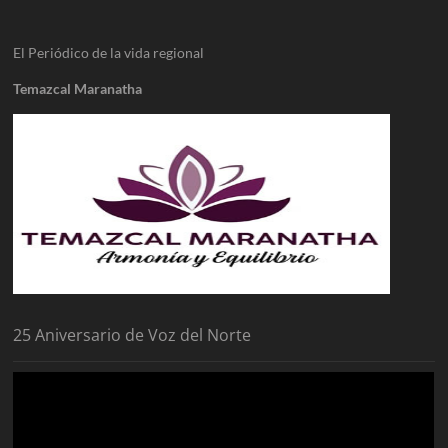
El Periódico de la vida regional
Temazcal Maranatha
25 Aniversario de Voz del Norte
Reproductor
de
vídeo