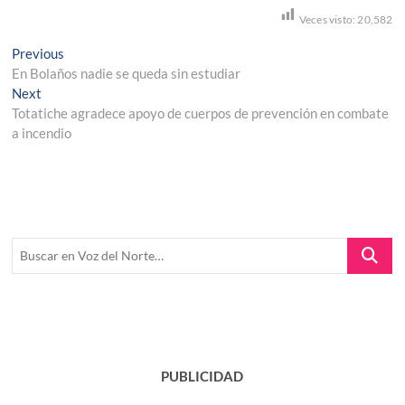
Veces visto:
20,582
Navegación
Previous
Previous
post:
En Bolaños nadie se queda sin estudiar
de
Next
Next
entradas
post:
Totatiche agradece apoyo de cuerpos de prevención en combate
a incendio
Buscar
en
Voz
del
Norte…
PUBLICIDAD