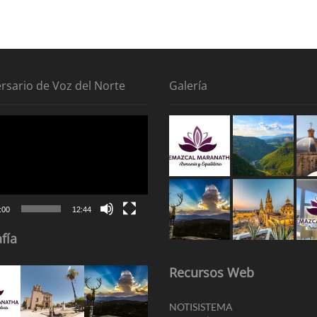
ersario de Voz del Norte
Galería
tor
:00
12:44
fía
Recursos Web
NOTISISTEMA