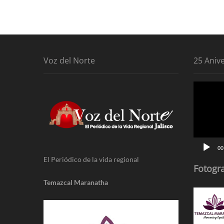
entradas
Voz del Norte
25 Aniv
Reproduc
de
vídeo
00
El Periódico de la vida regional
Fotogra
Temazcal Maranatha