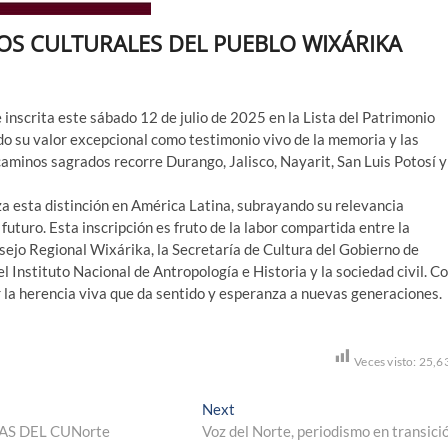
OS CULTURALES DEL PUEBLO WIXÁRIKA
 inscrita este sábado 12 de julio de 2025 en la Lista del Patrimonio
 su valor excepcional como testimonio vivo de la memoria y las
 caminos sagrados recorre Durango, Jalisco, Nayarit, San Luis Potosí y
za esta distinción en América Latina, subrayando su relevancia
futuro. Esta inscripción es fruto de la labor compartida entre la
sejo Regional Wixárika, la Secretaría de Cultura del Gobierno de
l Instituto Nacional de Antropología e Historia y la sociedad civil. C
 la herencia viva que da sentido y esperanza a nuevas generaciones.
Veces visto:
25,6
Next
Next
post:
S DEL CUNorte
Voz del Norte, periodismo en transici