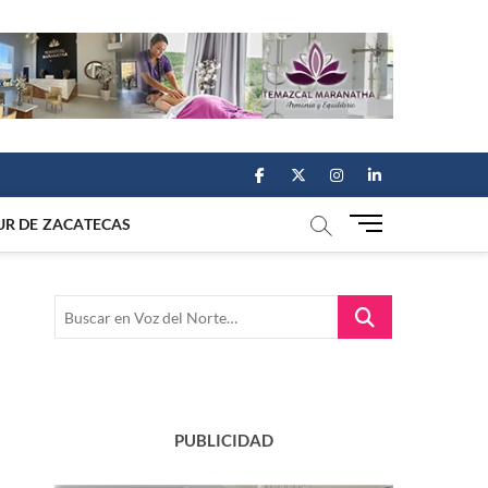
facebook
twitter
instagram
linkedin
M
UR DE ZACATECAS
e
n
u
Buscar
B
en
u
Voz
t
del
t
Norte…
o
n
PUBLICIDAD