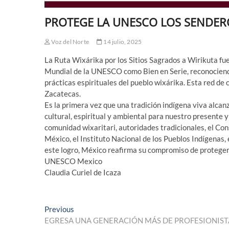
PROTEGE LA UNESCO LOS SENDER
Voz del Norte
14 julio, 2025
La Ruta Wixárika por los Sitios Sagrados a Wirikuta fue
Mundial de la UNESCO como Bien en Serie, reconociendo
prácticas espirituales del pueblo wixárika. Esta red de
Zacatecas.
Es la primera vez que una tradición indígena viva alcan
cultural, espiritual y ambiental para nuestro presente y 
comunidad wixaritari, autoridades tradicionales, el Con
México, el Instituto Nacional de los Pueblos Indígenas, e
este logro, México reafirma su compromiso de proteger
UNESCO Mexico
Claudia Curiel de Icaza
Navegación
Previous
Previous
post:
EGRESA UNA GENERACIÓN MÁS DE PROFESIONISTA
de