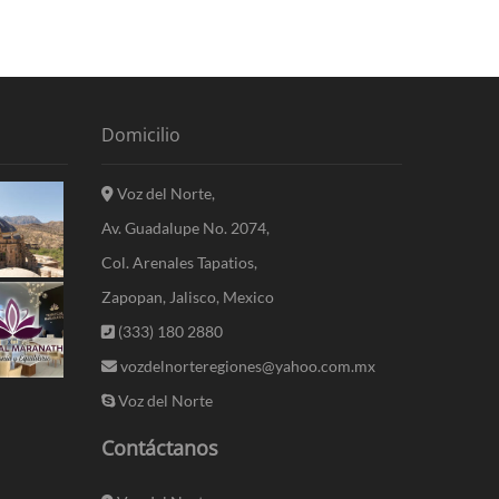
Domicilio
Voz del Norte,
Av. Guadalupe No. 2074,
Col. Arenales Tapatios,
Zapopan, Jalisco, Mexico
(333) 180 2880
vozdelnorteregiones@yahoo.com.mx
Voz del Norte
Contáctanos