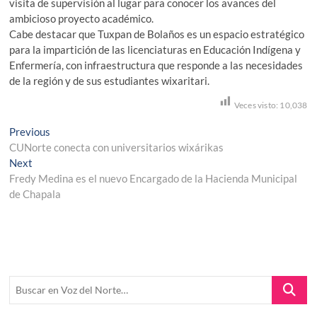
visita de supervisión al lugar para conocer los avances del
ambicioso proyecto académico.
Cabe destacar que Tuxpan de Bolaños es un espacio estratégico
para la impartición de las licenciaturas en Educación Indígena y
Enfermería, con infraestructura que responde a las necesidades
de la región y de sus estudiantes wixaritari.
Veces visto:
10,038
Navegación
Previous
Previous
post:
CUNorte conecta con universitarios wixárikas
de
Next
Next
entradas
post:
Fredy Medina es el nuevo Encargado de la Hacienda Municipal
de Chapala
Buscar
en
Voz