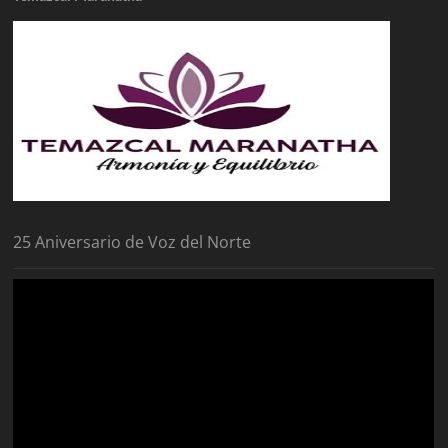
25 Aniversario de Voz del Norte
Reproductor
de
vídeo