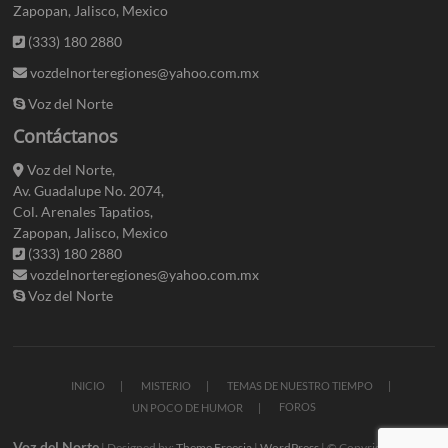
Zapopan, Jalisco, Mexico
(333) 180 2880
vozdelnorteregiones@yahoo.com.mx
Voz del Norte
Contáctanos
Voz del Norte,
Av. Guadalupe No. 2074,
Col. Arenales Tapatios,
Zapopan, Jalisco, Mexico
(333) 180 2880
vozdelnorteregiones@yahoo.com.mx
Voz del Norte
INICIO
MISTERIO
TEMAS DE NUESTRO TIEMPO
FOROS
UN POCO DE HUMOR
Voz del Norte
| Designed by:
Theme Freesia
|
WordPress
| © Copyright All