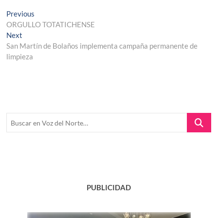
Navegación
Previous
Previous
post:
ORGULLO TOTATICHENSE
de
Next
Next
entradas
post:
San Martín de Bolaños implementa campaña permanente de
limpieza
Buscar
en
Voz
del
Norte…
PUBLICIDAD