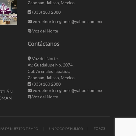
Zapopan, Jalisco, Mexico
(333) 180 2880
vozdelnorteregiones@yahoo.com.mx
Voz del Norte
Contáctanos
Voz del Norte,
Av. Guadalupe No. 2074,
Col. Arenales Tapatios,
Zapopan, Jalisco, Mexico
(333) 180 2880
vozdelnorteregiones@yahoo.com.mx
LOTLÁN
Voz del Norte
ROMÁN
FOROS
AS DE NUESTRO TIEMPO
UN POCO DE HUMOR