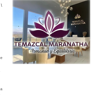
el
re
a
ya
y
r