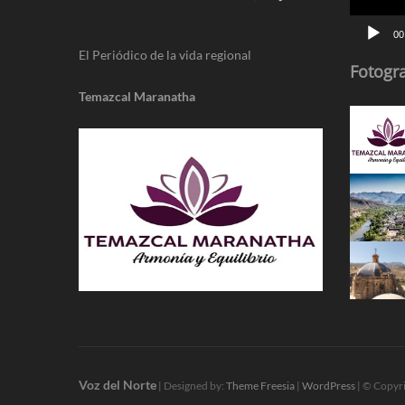
00
El Periódico de la vida regional
Fotogra
Temazcal Maranatha
Voz del Norte
| Designed by:
Theme Freesia
|
WordPress
| © Copyri