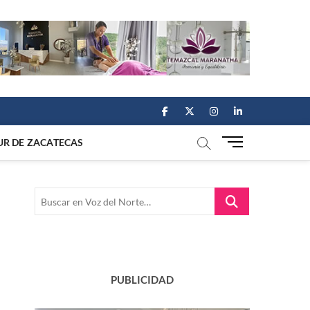
facebook
twitter
instagram
linkedin
M
UR DE ZACATECAS
e
n
u
Buscar
B
en
u
Voz
t
del
t
Norte…
o
n
PUBLICIDAD