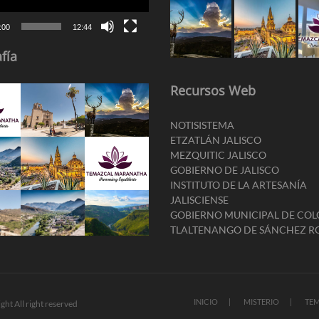
:00
12:44
fía
Recursos Web
NOTISISTEMA
ETZATLÁN JALISCO
MEZQUITIC JALISCO
GOBIERNO DE JALISCO
INSTITUTO DE LA ARTESANÍA
JALISCIENSE
GOBIERNO MUNICIPAL DE CO
TLALTENANGO DE SÁNCHEZ 
INICIO
MISTERIO
TEM
ght All right reserved