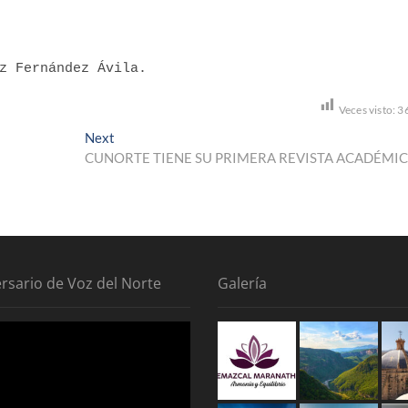
z Fernández Ávila.
Veces visto:
3
Next
Next
post:
CUNORTE TIENE SU PRIMERA REVISTA ACADÉMI
ersario de Voz del Norte
Galería
tor