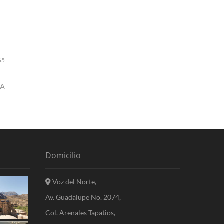
65
CA
Domicilio
Voz del Norte,
Av. Guadalupe No. 2074,
Col. Arenales Tapatios,