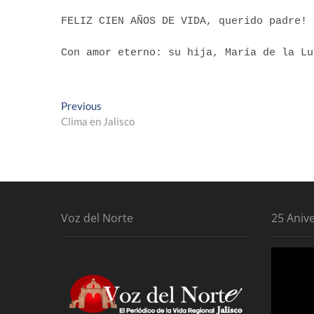
FELIZ CIEN AÑOS DE VIDA, querido padre!
Con amor eterno: su hija, María de la Lu
Navegación
Previous
Previous
post:
Clima en Jalisco
de
entradas
Voz del Norte
25 Aniv
Reproduc
de
vídeo