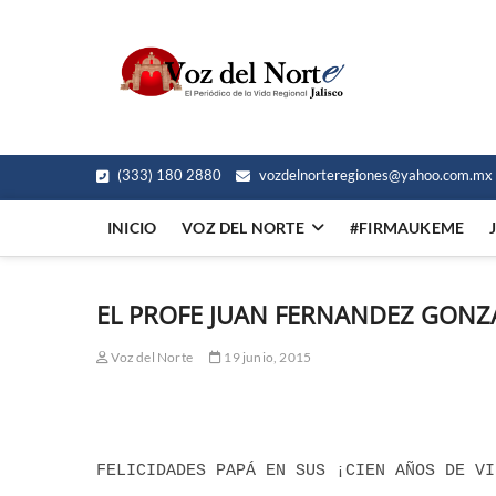
Skip
to
Voz del
content
EL PERIÓDICO DE LA
(333) 180 2880
vozdelnorteregiones@yahoo.com.mx
INICIO
VOZ DEL NORTE
#FIRMAUKEME
EL PROFE JUAN FERNANDEZ GONZ
Voz del Norte
19 junio, 2015
FELICIDADES PAPÁ EN SUS ¡CIEN AÑOS DE VI