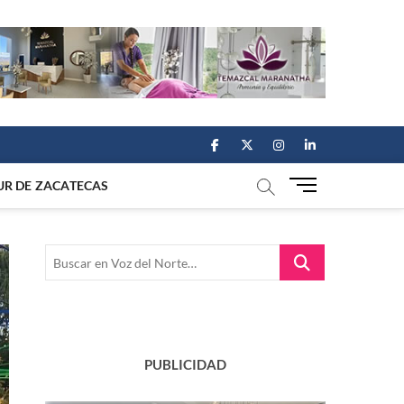
facebook
twitter
instagram
linkedin
M
UR DE ZACATECAS
e
n
u
Buscar
B
en
u
Voz
t
del
t
Norte…
o
n
PUBLICIDAD