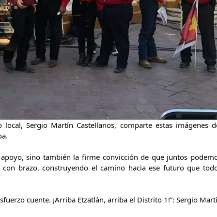
do local, Sergio Martín Castellanos, comparte estas imágenes d
oa.
o apoyo, sino también la firme convicción de que juntos podem
o con brazo, construyendo el camino hacia ese futuro que tod
erzo cuente. ¡Arriba Etzatlán, arriba el Distrito 1!”: Sergio Mart