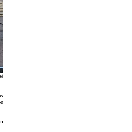
el
os
os
ín