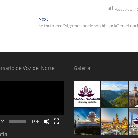
Veces visto:
4
Next
Next
post:
Se fortalece “sigamos haciendo historia” en el nor
ersario de Voz del Norte
Galería
tor
:00
12:44
fía