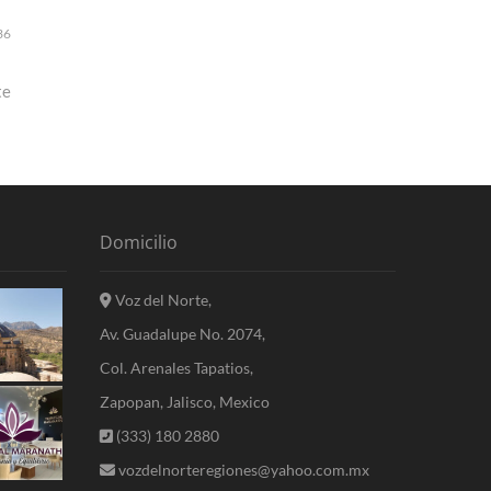
36
te
Domicilio
Voz del Norte,
Av. Guadalupe No. 2074,
Col. Arenales Tapatios,
Zapopan, Jalisco, Mexico
(333) 180 2880
vozdelnorteregiones@yahoo.com.mx