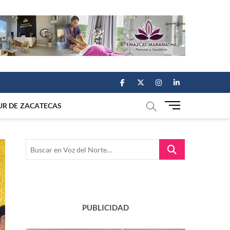
facebook
twitter
instagram
linkedin
M
UR DE ZACATECAS
e
n
u
Buscar
B
en
u
Voz
t
del
t
Norte…
o
n
PUBLICIDAD