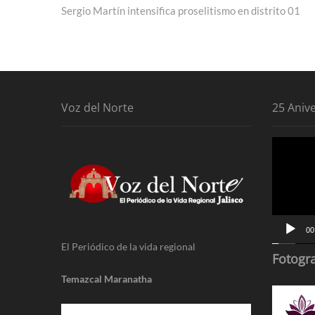
post:
Sergio Martín intensifica proselitismo en distrito 01
de
entradas
Voz del Norte
25 Aniv
Reproduc
de
vídeo
00
El Periódico de la vida regional
Fotogra
Temazcal Maranatha