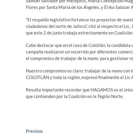
Samuel Salvador por Mezquitic, María Concepción Mag
Flores por Santa María de los Ángeles, y Érika Salazar 
“El respaldo legislativo fortalece los proyectos de nues
ciudadanos del norte de Jalisco”, citó al respecto el Li
que este 2 de junio trabaja estrechamente en Coalici
Cabe destacar que en el caso de Colotlán, la candidata 
campaña realizaron un recorrido por diferentes comerci
el compromiso de trabajar de la mano para gestionar r
Nuestro compromiso es claro: trabajar de la mano con 
COLOTLÁN y toda la región, expresó finalmente el Lic 
Resulta importante recordar que HAGAMOS es el único e
que contienden por la Coalición en la Tegión Norte.
Navegación
Previous
Previous