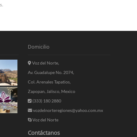
s.
Domicilio
Voz del Norte,
Av. Guadalupe No. 2074,
Col. Arenales Tapatios,
Zapopan, Jalisco, Mexico
(333) 180 2880
vozdelnorteregiones@yahoo.com.mx
Voz del Norte
Contáctanos