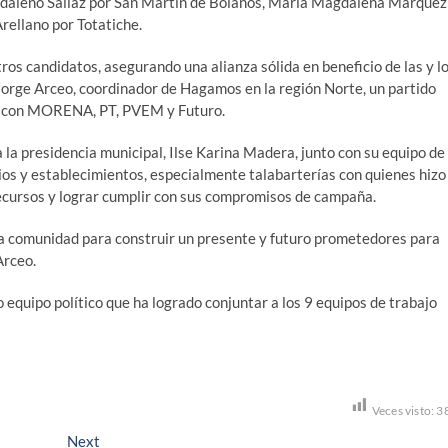
daleno Sallaz por San Martín de Bolaños, María Magdalena Márquez
Arellano por Totatiche.
tros candidatos, asegurando una alianza sólida en beneficio de las y l
c. Jorge Arceo, coordinador de Hagamos en la región Norte, un partido
ón con MORENA, PT, PVEM y Futuro.
a la presidencia municipal, Ilse Karina Madera, junto con su equipo de
os y establecimientos, especialmente talabarterías con quienes hizo
ecursos y lograr cumplir con sus compromisos de campaña.
la comunidad para construir un presente y futuro prometedores para
Arceo.
quipo político que ha logrado conjuntar a los 9 equipos de trabajo
Veces visto:
3
Next
Next