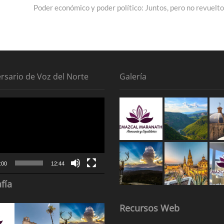
post:
Poder económico y poder político: Juntos, pero no revuelto
ersario de Voz del Norte
Galería
tor
:00
12:44
fía
Recursos Web