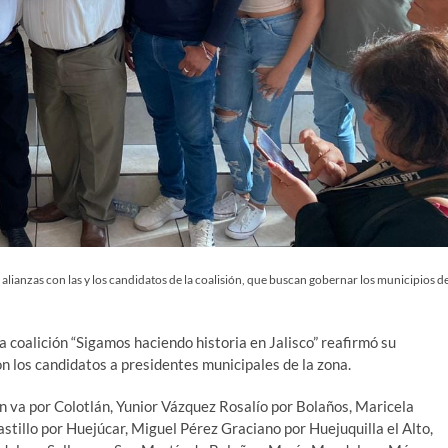
anzas con las y los candidatos de la coalisión, que buscan gobernar los municipios d
a coalición “Sigamos haciendo historia en Jalisco” reafirmó su
on los candidatos a presidentes municipales de la zona.
 va por Colotlán, Yunior Vázquez Rosalío por Bolaños, Maricela
tillo por Huejúcar, Miguel Pérez Graciano por Huejuquilla el Alto,