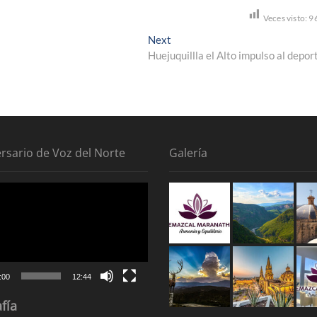
Veces visto:
9
Next
Next
post:
Huejuquillla el Alto impulso al depor
ersario de Voz del Norte
Galería
tor
:00
12:44
fía