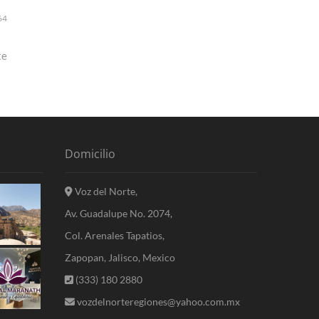
64
te
Domicilio
Voz del Norte,
Av. Guadalupe No. 2074,
Col. Arenales Tapatios,
Zapopan, Jalisco, Mexico
(333) 180 2880
vozdelnorteregiones@yahoo.com.mx