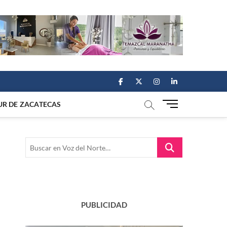
facebook
twitter
instagram
linkedin
M
UR DE ZACATECAS
e
n
u
Buscar
B
en
u
Voz
t
del
t
Norte…
o
n
PUBLICIDAD