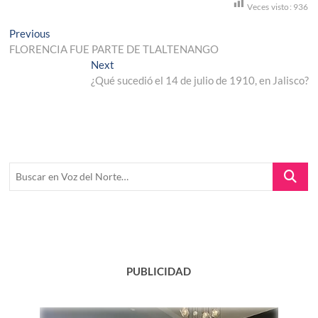
Veces visto:
936
Navegación
Previous
Previous
post:
FLORENCIA FUE PARTE DE TLALTENANGO
de
Next
Next
entradas
post:
¿Qué sucedió el 14 de julio de 1910, en Jalisco?
Buscar
en
Voz
del
Norte…
PUBLICIDAD