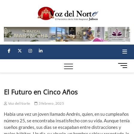
Skip
Voz
to
EL PERIÓDICO
DE LA VIDA
content
REGIONAL
del
Norte
facebook
twitter
instagram
linkedin
M
e
n
u
El Futuro en Cinco Años
B
u
Voz del Norte
3 febrero, 2025
t
t
Había una vez un joven llamado Andrés, quien, en su cumpleaños
o
número 25, se encontraba insatisfecho con su vida. Aunque tenía
n
sueños grandes, sus días se escapaban entre distracciones y
malos hábitos. Un día, su abuelo, un hombre sabio y respetado, le