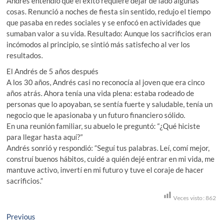
Andrés entendió que el éxito requiere dejar de lado algunas
cosas. Renunció a noches de fiesta sin sentido, redujo el tiempo
que pasaba en redes sociales y se enfocó en actividades que
sumaban valor a su vida. Resultado: Aunque los sacrificios eran
incómodos al principio, se sintió más satisfecho al ver los
resultados.
El Andrés de 5 años después
A los 30 años, Andrés casi no reconocía al joven que era cinco
años atrás. Ahora tenía una vida plena: estaba rodeado de
personas que lo apoyaban, se sentía fuerte y saludable, tenía un
negocio que le apasionaba y un futuro financiero sólido.
En una reunión familiar, su abuelo le preguntó: “¿Qué hiciste
para llegar hasta aquí?”
Andrés sonrió y respondió: “Seguí tus palabras. Leí, comí mejor,
construí buenos hábitos, cuidé a quién dejé entrar en mi vida, me
mantuve activo, invertí en mi futuro y tuve el coraje de hacer
sacrificios.”
Veces visto:
862
Navegación
Previous
Previous